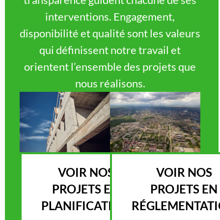
interventions. Engagement,
disponibilité et qualité sont les valeurs
qui définissent notre travail et
orientent l’ensemble des projets que
nous réalisons.
VOIR NOS
VOIR NOS
PROJETS EN
PROJETS EN
PLANIFICATION
RÉGLEMENTAT